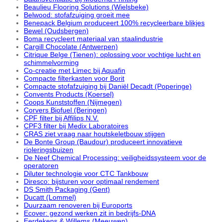
Beaulieu Flooring Solutions (Wielsbeke)
Belwood: stofafzuiging groeit mee
Benepack Belgium produceert 100% recycleerbare blikjes
Bewel (Oudsbergen)
Boma recycleert materiaal van staalindustrie
Cargill Chocolate (Antwerpen)
Citrique Belge (Tienen): oplossing voor vochtige lucht en
schimmelvorming
Co-creatie met Limec bij Aquafin
Compacte filterkasten voor Borit
Compacte stofafzuiging bij Daniël Decadt (Poperinge)
Convents Products (Koersel)
Coops Kunststoffen (Nijmegen)
Corvers Biofuel (Beringen)
CPF filter bij Affilips N.V.
CPF3 filter bij Medix Laboratoires
CRAS ziet vraag naar houtskeletbouw stijgen
De Bonte Group (Baudour) produceert innovatieve
rioleringsbuizen
De Neef Chemical Processing: veiligheidssysteem voor de
operatoren
Diluter technologie voor CTC Tankbouw
Diresco: bijsturen voor optimaal rendement
DS Smith Packaging (Gent)
Ducatt (Lommel)
Duurzaam renoveren bij Euroports
Ecover: gezond werken zit in bedrijfs-DNA
Eerdekens & Willems (Meeuwen)