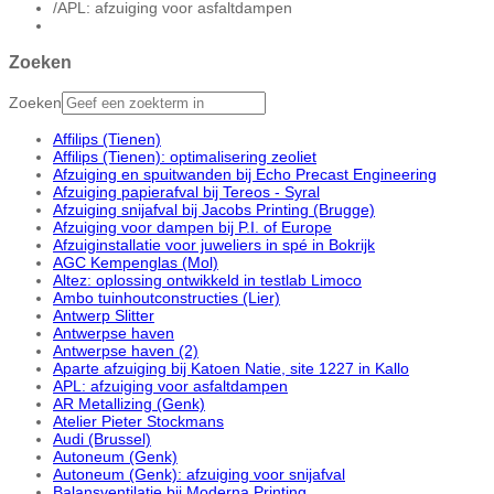
/
APL: afzuiging voor asfaltdampen
Zoeken
Zoeken
Affilips (Tienen)
Affilips (Tienen): optimalisering zeoliet
Afzuiging en spuitwanden bij Echo Precast Engineering
Afzuiging papierafval bij Tereos - Syral
Afzuiging snijafval bij Jacobs Printing (Brugge)
Afzuiging voor dampen bij P.I. of Europe
Afzuiginstallatie voor juweliers in spé in Bokrijk
AGC Kempenglas (Mol)
Altez: oplossing ontwikkeld in testlab Limoco
Ambo tuinhoutconstructies (Lier)
Antwerp Slitter
Antwerpse haven
Antwerpse haven (2)
Aparte afzuiging bij Katoen Natie, site 1227 in Kallo
APL: afzuiging voor asfaltdampen
AR Metallizing (Genk)
Atelier Pieter Stockmans
Audi (Brussel)
Autoneum (Genk)
Autoneum (Genk): afzuiging voor snijafval
Balansventilatie bij Moderna Printing