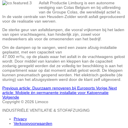
Asfalt Productie Limburg is een autonome
vestiging van Colas Belgium en bij uitbreiding
van de Groupe Colas, die wereldwijd actief is.
In de vaste centrale van Heusden-Zolder wordt asfalt geproduceerd
voor de realisatie van werven.
De sterke geur van asfaltdampen, die vooral vrijkomen bij het laden
van open vrachtwagens, kan hinderlijk zijn, zowel voor
medewerkers als voor de omwonenden van het bedrijf.
Om de dampen op te vangen, werd een zware afzuig-installatie
geplaatst, met een capaciteit van
47.000 m³/u, op de plaats waar het asfalt in de vrachtwagens gelost
wordt. Door middel van kanalen en kleppen kan de capaciteit
zodanig geregeld worden dat ze volledig ter beschikking is aan het
compartiment waar op dat moment asfalt gelost wordt. De kleppen
kunnen pneumatisch geopend worden. Het elektrisch gedeelte (de
sturing) van het afzuigsysteem werd door de klant zelf uitgevoerd.
Previous article: Duurzaam renoveren bij Euroports
Vorige
Next
article: Mobiele én permanente installatie voor Katoennatie
Volgende
Copyright © 2026 Limoco
INDUSTRIËLE VENTILATIE & STOFAFZUIGING
Privacy
Verkoopvoorwaarden