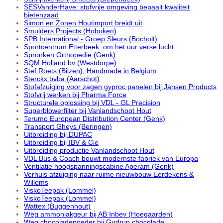
SESVanderHave: stofvrije omgeving bepaalt kwaliteit
bietenzaad
Simon en Zonen Houtimport breidt uit
Smulders Projects (Hoboken)
SPB International - Groep Sleurs (Bocholt)
Sportcentrum Etterbeek: om het uur verse lucht
Spronken Orthopedie (Genk)
SQM Holland bv (Westdorpe)
Stef Roets (Bilzen), Handmade in Belgium
Sterckx bvba (Aarschot)
Stofafzuiging voor zagen gyproc panelen bij Jansen Products
Stofvrij werken bij Pharma Force
Structurele oplossing bij VDL - GL Precision
Superblowerfilter bij Vanlandschoot Hout
Terumo European Distribution Center (Genk)
Transport Gheys (Beringen)
Uitbreiding bij DUPAC
Uitbreiding bij IBV & Cie
Uitbreiding productie Vanlandschoot Hout
VDL Bus & Coach bouwt modernste fabriek van Europa
Ventilatie hoogspanningscabine Aperam (Genk)
Verhuis afzuiging naar ruime nieuwbouw Eerdekens &
Willems
ViskoTeepak (Lommel)
ViskoTeepak (Lommel)
Wattex (Buggenhout)
Weg ammoniakgeur bij AB Inbev (Hoegaarden)
Weg chocoladepoeder bij Gudrun chocolade