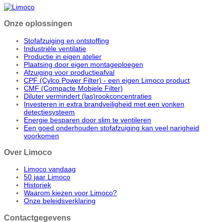
Onze oplossingen
Stofafzuiging en ontstoffing
Industriële ventilatie
Productie in eigen atelier
Plaatsing door eigen montageploegen
Afzuiging voor productieafval
CPF (Cylco Power Filter) - een eigen Limoco product
CMF (Compacte Mobiele Filter)
Diluter vermindert (las)rookconcentraties
Investeren in extra brandveiligheid met een vonken
detectiesysteem
Energie besparen door slim te ventileren
Een goed onderhouden stofafzuiging kan veel narigheid
voorkomen
Over Limoco
Limoco vandaag
50 jaar Limoco
Historiek
Waarom kiezen voor Limoco?
Onze beleidsverklaring
Contactgegevens