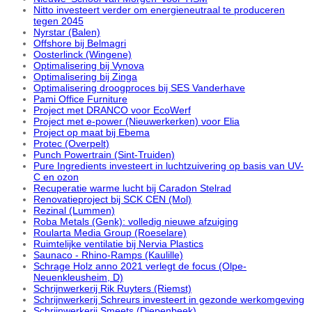
Nitto investeert verder om energieneutraal te produceren
tegen 2045
Nyrstar (Balen)
Offshore bij Belmagri
Oosterlinck (Wingene)
Optimalisering bij Vynova
Optimalisering bij Zinga
Optimalisering droogproces bij SES Vanderhave
Pami Office Furniture
Project met DRANCO voor EcoWerf
Project met e-power (Nieuwerkerken) voor Elia
Project op maat bij Ebema
Protec (Overpelt)
Punch Powertrain (Sint-Truiden)
Pure Ingredients investeert in luchtzuivering op basis van UV-
C en ozon
Recuperatie warme lucht bij Caradon Stelrad
Renovatieproject bij SCK CEN (Mol)
Rezinal (Lummen)
Roba Metals (Genk): volledig nieuwe afzuiging
Roularta Media Group (Roeselare)
Ruimtelijke ventilatie bij Nervia Plastics
Saunaco - Rhino-Ramps (Kaulille)
Schrage Holz anno 2021 verlegt de focus (Olpe-
Neuenkleusheim, D)
Schrijnwerkerij Rik Ruyters (Riemst)
Schrijnwerkerij Schreurs investeert in gezonde werkomgeving
Schrijnwerkerij Smeets (Diepenbeek)