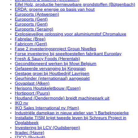
Eifel Holz, productie hernieuwbare grondstoffen (Bütgenbach)
ERDA: groene energie op basis van hout
Euroports (Antwerpen)
Euroports (Gent)
Euroports (Gent)
Euroports (Seraing)
Explosieveilige oplossing voor aluminiumstof Chromaluxe
Fabrelac (Bree)
Fabricom (Gent)
Fase 2 investeringsproject Group Nivelles
Forse investering bij speeltoestellen fabrikant Europlay
Fresh & Saucy Foods (Herentals)
Geconditioneerd werken bij Mowi Belgium
Gefaseerde vervanging bij Kingspan
Gestage groei bij Houtbedrijf Lavrijsen
Geurhinder (internationaal) aangepakt
Govaplast (Alken)
Herisons Houtskeletbouw (Essen)
Hortipoort (Puurs)
Houtland (Dendermonde) breidt machinepark uit
IKO nv
IKO Sales International nv (Ham)
Industriële dampkap in nieuw atelier van 't Barbeknoeierke
Installatie TISM krijgt tweede leven bij Schreurs Project in
Opglabbeek
Investering bij LCV (Oudsbergen)
Itradec (Havre)
IZICO (Bocholt)