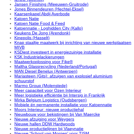
Jansen Finishing (Meeuwen-Gruitrode)
Jones Binnendeuren (Hechtel-Eksel)
Kaarsenkapel Abdij Averbode
Katoen Natie
Katoen Natie Food & Feed
Katoennatie - Loghidden City (Kallo)
Keukens De Jong (Arendonk)
Kinepolis (Hasselt)
Knap staaltje maatwerk bij inrichting van nieuwe werkplaatsen
MIVB
KSDiest investeert in energiezuinige installatie
KSK Industrielackierungen
Maatwerkoplossing voor Fike®
Maltha Glassrecycling (Nederland/Portugal)
MAN Diesel Benelux (Antwerpen)
Mariasteen (Gits): afzuigen van explosief aluminium
schuurstof
Marmo Group (Molenstede)
Meer capaciteit voor Ozen Interieur
Meer logistieke efficiëntie bij Intersig in Frankrijk
Mirka Belgium Logistics (Oudsbergen)
Mobiele én permanente installatie voor Katoennatie
Moors Interieur: nieuwe productiehal
Nieuwbouw voor bekistingen bij Van Maercke
Nieuwe afzuiging voor Weygers
Nieuwe hallen DDW Hardwoods
Nieuwe productielijnen bij Vlaeynatie
Nieuwe 'School van Morgen' voor TISM