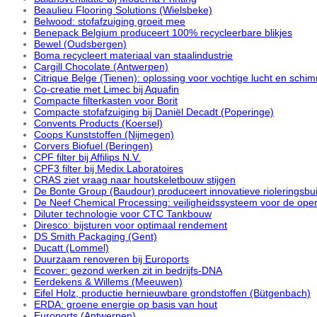
Beaulieu Flooring Solutions (Wielsbeke)
Belwood: stofafzuiging groeit mee
Benepack Belgium produceert 100% recycleerbare blikjes
Bewel (Oudsbergen)
Boma recycleert materiaal van staalindustrie
Cargill Chocolate (Antwerpen)
Citrique Belge (Tienen): oplossing voor vochtige lucht en sch
Co-creatie met Limec bij Aquafin
Compacte filterkasten voor Borit
Compacte stofafzuiging bij Daniël Decadt (Poperinge)
Convents Products (Koersel)
Coops Kunststoffen (Nijmegen)
Corvers Biofuel (Beringen)
CPF filter bij Affilips N.V.
CPF3 filter bij Medix Laboratoires
CRAS ziet vraag naar houtskeletbouw stijgen
De Bonte Group (Baudour) produceert innovatieve rioleringsbu
De Neef Chemical Processing: veiligheidssysteem voor de ope
Diluter technologie voor CTC Tankbouw
Diresco: bijsturen voor optimaal rendement
DS Smith Packaging (Gent)
Ducatt (Lommel)
Duurzaam renoveren bij Euroports
Ecover: gezond werken zit in bedrijfs-DNA
Eerdekens & Willems (Meeuwen)
Eifel Holz, productie hernieuwbare grondstoffen (Bütgenbach)
ERDA: groene energie op basis van hout
Euroports (Antwerpen)