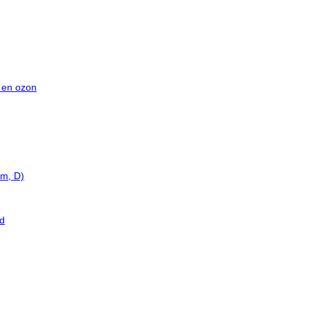
C en ozon
im, D)
ad