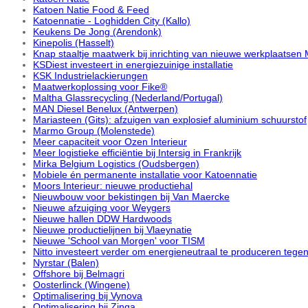
Katoen Natie Food & Feed
Katoennatie - Loghidden City (Kallo)
Keukens De Jong (Arendonk)
Kinepolis (Hasselt)
Knap staaltje maatwerk bij inrichting van nieuwe werkplaatsen
KSDiest investeert in energiezuinige installatie
KSK Industrielackierungen
Maatwerkoplossing voor Fike®
Maltha Glassrecycling (Nederland/Portugal)
MAN Diesel Benelux (Antwerpen)
Mariasteen (Gits): afzuigen van explosief aluminium schuurstof
Marmo Group (Molenstede)
Meer capaciteit voor Ozen Interieur
Meer logistieke efficiëntie bij Intersig in Frankrijk
Mirka Belgium Logistics (Oudsbergen)
Mobiele én permanente installatie voor Katoennatie
Moors Interieur: nieuwe productiehal
Nieuwbouw voor bekistingen bij Van Maercke
Nieuwe afzuiging voor Weygers
Nieuwe hallen DDW Hardwoods
Nieuwe productielijnen bij Vlaeynatie
Nieuwe 'School van Morgen' voor TISM
Nitto investeert verder om energieneutraal te produceren tege
Nyrstar (Balen)
Offshore bij Belmagri
Oosterlinck (Wingene)
Optimalisering bij Vynova
Optimalisering bij Zinga