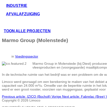
INDUSTRIE
AFVALAFZUIGING
TOON ALLE PROJECTEN
Marmo Group (Molenstede)
in
Voedingssector
Marmo Group in Molenstede (bij Diest) produceert
vleesproducten en (voorgegaarde) maaltijdcompo
In de technische ruimte van het bedrijf was er een probleem om de w
Limoco werd gevraagd om een berekening te maken van het debiet aa
capaciteit van 24.000 m³/u. Omwille van de beperkte ruimte in het l
werd er een groot rooster, voorzien van muggengaas, geplaatst voor 
Previous article: IZICO (Bocholt)
Vorige
Next article: Fabrelac (Bree)
Copyright © 2026 Limoco