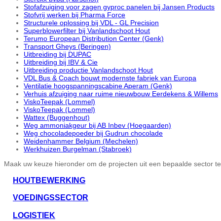
Stofafzuiging voor zagen gyproc panelen bij Jansen Products
Stofvrij werken bij Pharma Force
Structurele oplossing bij VDL - GL Precision
Superblowerfilter bij Vanlandschoot Hout
Terumo European Distribution Center (Genk)
Transport Gheys (Beringen)
Uitbreiding bij DUPAC
Uitbreiding bij IBV & Cie
Uitbreiding productie Vanlandschoot Hout
VDL Bus & Coach bouwt modernste fabriek van Europa
Ventilatie hoogspanningscabine Aperam (Genk)
Verhuis afzuiging naar ruime nieuwbouw Eerdekens & Willems
ViskoTeepak (Lommel)
ViskoTeepak (Lommel)
Wattex (Buggenhout)
Weg ammoniakgeur bij AB Inbev (Hoegaarden)
Weg chocoladepoeder bij Gudrun chocolade
Weidenhammer Belgium (Mechelen)
Werkhuizen Burgelman (Stabroek)
Maak uw keuze hieronder om de projecten uit een bepaalde sector te
HOUTBEWERKING
VOEDINGSSECTOR
LOGISTIEK