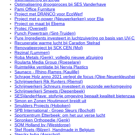
Optimalisering droogproces bij SES Vanderhave
Pami Office Furniture
Project met DRANCO voor EcoWerf
Project met e-power (Nieuwerkerken) voor Elia
Project op maat bij Ebema
Protec (Overpelt)
Punch Powertrain (Sint-Truiden)
Pure Ingredients investeert in luchtzuivering op basis van UV-
Recuperatie warme lucht bij Caradon Stelrad
Renovatieproject bij SCK CEN (Mol)
Rezinal (Lummen)
Roba Metals (Genk): volledig nieuwe afzuiging
Roularta Media Group (Roeselare)
Ruimtelijke ventilatie bij Nervia Plastics
Saunaco - Rhino-Ramps (Kaulille)
Schrage Holz anno 2021 verlegt de focus (Olpe-Neuenkleushe
Schrijnwerkerij Rik Ruyters (Riemst)
Schrijnwerkerij Schreurs investeert in gezonde werkomgeving
Schrijnwerkerij Smeets (Diepenbeek)
SESVanderHave: stofvrije omgeving bepaalt kwaliteit bietenza
Simon en Zonen Houtimport breidt uit
Smulders Projects (Hoboken)
SPB International - Groep Sleurs (Bocholt)
Sportcentrum Etterbeek: om het uur verse lucht
Spronken Orthopedie (Genk)
SQM Holland bv (Westdorpe)
Stef Roets (Bilzen), Handmade in Belgium
Sterckx bvba (Aarschot)