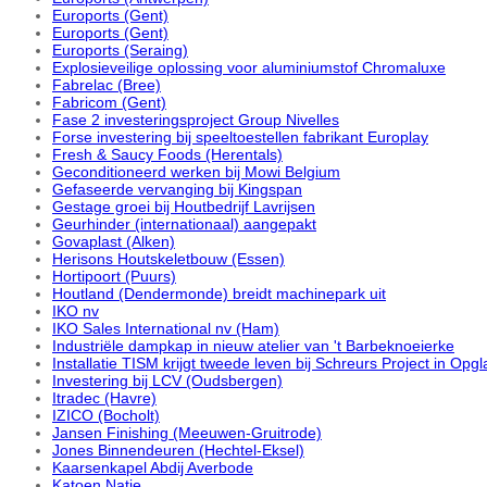
Euroports (Gent)
Euroports (Gent)
Euroports (Seraing)
Explosieveilige oplossing voor aluminiumstof Chromaluxe
Fabrelac (Bree)
Fabricom (Gent)
Fase 2 investeringsproject Group Nivelles
Forse investering bij speeltoestellen fabrikant Europlay
Fresh & Saucy Foods (Herentals)
Geconditioneerd werken bij Mowi Belgium
Gefaseerde vervanging bij Kingspan
Gestage groei bij Houtbedrijf Lavrijsen
Geurhinder (internationaal) aangepakt
Govaplast (Alken)
Herisons Houtskeletbouw (Essen)
Hortipoort (Puurs)
Houtland (Dendermonde) breidt machinepark uit
IKO nv
IKO Sales International nv (Ham)
Industriële dampkap in nieuw atelier van 't Barbeknoeierke
Installatie TISM krijgt tweede leven bij Schreurs Project in Opg
Investering bij LCV (Oudsbergen)
Itradec (Havre)
IZICO (Bocholt)
Jansen Finishing (Meeuwen-Gruitrode)
Jones Binnendeuren (Hechtel-Eksel)
Kaarsenkapel Abdij Averbode
Katoen Natie