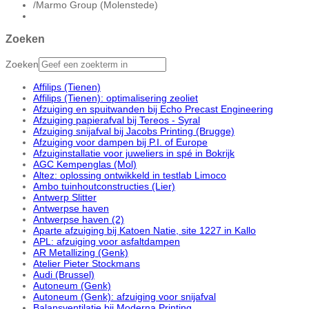
/
Marmo Group (Molenstede)
Zoeken
Zoeken
Affilips (Tienen)
Affilips (Tienen): optimalisering zeoliet
Afzuiging en spuitwanden bij Echo Precast Engineering
Afzuiging papierafval bij Tereos - Syral
Afzuiging snijafval bij Jacobs Printing (Brugge)
Afzuiging voor dampen bij P.I. of Europe
Afzuiginstallatie voor juweliers in spé in Bokrijk
AGC Kempenglas (Mol)
Altez: oplossing ontwikkeld in testlab Limoco
Ambo tuinhoutconstructies (Lier)
Antwerp Slitter
Antwerpse haven
Antwerpse haven (2)
Aparte afzuiging bij Katoen Natie, site 1227 in Kallo
APL: afzuiging voor asfaltdampen
AR Metallizing (Genk)
Atelier Pieter Stockmans
Audi (Brussel)
Autoneum (Genk)
Autoneum (Genk): afzuiging voor snijafval
Balansventilatie bij Moderna Printing