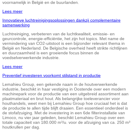
voornamelijk in België en de buurlanden.
Lees meer
Innovatieve luchtreinigingsoplossingen dankzij complementaire
samenwerking
Luchtreiniging, verbeteren van de luchtkwaliteit, emissie- en
geurcontrole, energie-efficiëntie, het zijn hot topics. Met name de
vermindering van CO2-uitstoot is een bijzonder relevant thema in
België en Nederland. De Belgische overheid heeft strikte richtlijnen
en duurzaamheid is een groeiende focus binnen de
voedselverwerkende industrie.
Lees meer
Preventief investeren voorkomt stilstand in productie
Lemahieu Group, een gekende naam in de houtverwerkende
industrie, beschikt in haar vestiging in Oostende over een modern
machinepark voor de productie van een uitgebreid assortiment aan
plaatmateriaal en brut hout. Als belangrijke toeleverancier voor
houthandels, weet men bij Lemahieu Group hoe cruciaal het is dat
de productie te allen tijde blijft draaien. Een essentieel onderdeel is
de stofafzuiging. Met de investering in een 6de filterinstallatie van
Limoco, nu vier jaar geleden, beschikt Lemahieu Group over een
totale capaciteit van 180.000 m³/u. voor de afzuiging van ca. 250 m³
houtkrullen per dag.