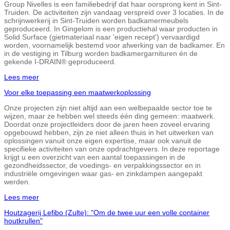
Group Nivelles is een familiebedrijf dat haar oorsprong kent in Sint-
Truiden. De activiteiten zijn vandaag verspreid over 3 locaties. In de
schrijnwerkerij in Sint-Truiden worden badkamermeubels
geproduceerd. In Gingelom is een productiehal waar producten in
Solid Surface (gietmateriaal naar 'eigen recept') vervaardigd
worden, voornamelijk bestemd voor afwerking van de badkamer. En
in de vestiging in Tilburg worden badkamergarnituren én de
gekende I-DRAIN® geproduceerd.
Lees meer
Voor elke toepassing een maatwerkoplossing
Onze projecten zijn niet altijd aan een welbepaalde sector toe te
wijzen, maar ze hebben wel steeds één ding gemeen: maatwerk.
Doordat onze projectleiders door de jaren heen zoveel ervaring
opgebouwd hebben, zijn ze niet alleen thuis in het uitwerken van
oplossingen vanuit onze eigen expertise, maar ook vanuit de
specifieke activiteiten van onze opdrachtgevers. In deze reportage
krijgt u een overzicht van een aantal toepassingen in de
gezondheidssector, de voedings- en verpakkingssector en in
industriële omgevingen waar gas- en zinkdampen aangepakt
werden.
Lees meer
Houtzagerij Lefibo (Zulte): "Om de twee uur een volle container
houtkrullen"