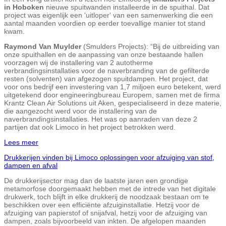
in Hoboken
nieuwe spuitwanden installeerde in de spuithal. Dat
project was eigenlijk een 'uitloper' van een samenwerking die een
aantal maanden voordien op eerder toevallige manier tot stand
kwam.
Raymond Van Muylder
(Smulders Projects): “Bij de uitbreiding van
onze spuithallen en de aanpassing van onze bestaande hallen
voorzagen wij de installering van 2 autotherme
verbrandingsinstallaties voor de naverbranding van de gefilterde
resten (solventen) van afgezogen spuitdampen. Het project, dat
voor ons bedrijf een investering van 1,7 miljoen euro betekent, werd
uitgetekend door engineeringbureau Europem, samen met de firma
Krantz Clean Air Solutions uit Aken, gespecialiseerd in deze materie,
die aangezocht werd voor de installering van de
naverbrandingsinstallaties. Het was op aanraden van deze 2
partijen dat ook Limoco in het project betrokken werd.
Lees meer
Drukkerijen vinden bij Limoco oplossingen voor afzuiging van stof,
dampen en afval
De drukkerijsector mag dan de laatste jaren een grondige
metamorfose doorgemaakt hebben met de intrede van het digitale
drukwerk, toch blijft in elke drukkerij de noodzaak bestaan om te
beschikken over een efficiënte afzuiginstallatie. Hetzij voor de
afzuiging van papierstof of snijafval, hetzij voor de afzuiging van
dampen, zoals bijvoorbeeld van inkten. De afgelopen maanden