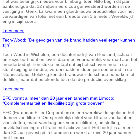
Het was belangrijk nieuws voor Limburg, toen Nitto begin dit jaar
aankondigde dat 12 miljoen euro zou geïnvesteerd worden in de
vestiging in Genk. Er kwam een gloednieuwe productielijn voor het
vervaardigen van folie met een breedte van 3,5 meter. Wereldwijd
enig in zijn soort.
Lees meer
Tech-Wood: “De gevolgen van de brand hadden veel erger kunnen
zijn“
Tech-Wood in Wichelen, een dochterbedrijf van Houtland, schaaft
en recycleert hout en levert daarmee voornamelijk voorraad aan het
moederbedrijf. Een stukje metaal dat bij het schaven mee in de
stofafzuiging belandde, veroorzaakte midden juni een brand in de
filterinstallatie. Gelukkig kon de brandweer de schade beperken tot
de filter, maar dat betekende toch dat de productie even stillag.
Lees meer
EFC vormt al meer dan 20 jaar een tandem met Limoco:
“Complementariteit en flexibiliteit zijn grote troeven“
EFC (European Filter Corporation) is een wereldwijde speler in het
domein van filtratie. Oorspronkelijk enkel voor filtratie van lucht en
vloeistoffen, maar vandaag ook voor oliefiltratie, ontstoffing,
nevelafscheiding en filtratie met actieve kool. Het bedrijf is al meer
dan 30 jaar gevestigd in Lummen en werkt al ruim 20 jaar samen
met Limoco.