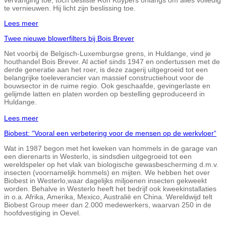
te vernieuwen. Hij licht zijn beslissing toe.
Lees meer
Twee nieuwe blowerfilters bij Bois Brever
Net voorbij de Belgisch-Luxemburgse grens, in Huldange, vind je
houthandel Bois Brever. Al actief sinds 1947 en ondertussen met de
derde generatie aan het roer, is deze zagerij uitgegroeid tot een
belangrijke toeleverancier van massief constructiehout voor de
bouwsector in de ruime regio. Ook geschaafde, gevingerlaste en
gelijmde latten en platen worden op bestelling geproduceerd in
Huldange.
Lees meer
Biobest: “Vooral een verbetering voor de mensen op de werkvloer“
Wat in 1987 begon met het kweken van hommels in de garage van
een dierenarts in Westerlo, is sindsdien uitgegroeid tot een
wereldspeler op het vlak van biologische gewasbescherming d.m.v.
insecten (voornamelijk hommels) en mijten. We hebben het over
Biobest in Westerlo,waar dagelijks miljoenen insecten gekweekt
worden. Behalve in Westerlo heeft het bedrijf ook kweekinstallaties
in o.a. Afrika, Amerika, Mexico, Australië en China. Wereldwijd telt
Biobest Group meer dan 2.000 medewerkers, waarvan 250 in de
hoofdvestiging in Oevel.