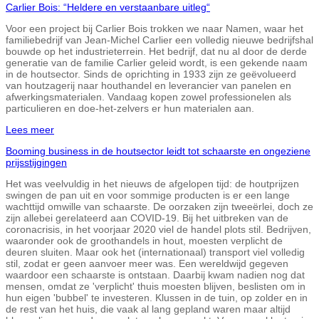
Carlier Bois: “Heldere en verstaanbare uitleg“
Voor een project bij Carlier Bois trokken we naar Namen, waar het
familiebedrijf van Jean-Michel Carlier een volledig nieuwe bedrijfshal
bouwde op het industrieterrein. Het bedrijf, dat nu al door de derde
generatie van de familie Carlier geleid wordt, is een gekende naam
in de houtsector. Sinds de oprichting in 1933 zijn ze geëvolueerd
van houtzagerij naar houthandel en leverancier van panelen en
afwerkingsmaterialen. Vandaag kopen zowel professionelen als
particulieren en doe-het-zelvers er hun materialen aan.
Lees meer
Booming business in de houtsector leidt tot schaarste en ongeziene
prijsstijgingen
Het was veelvuldig in het nieuws de afgelopen tijd: de houtprijzen
swingen de pan uit en voor sommige producten is er een lange
wachttijd omwille van schaarste. De oorzaken zijn tweeërlei, doch ze
zijn allebei gerelateerd aan COVID-19. Bij het uitbreken van de
coronacrisis, in het voorjaar 2020 viel de handel plots stil. Bedrijven,
waaronder ook de groothandels in hout, moesten verplicht de
deuren sluiten. Maar ook het (internationaal) transport viel volledig
stil, zodat er geen aanvoer meer was. Een wereldwijd gegeven
waardoor een schaarste is ontstaan. Daarbij kwam nadien nog dat
mensen, omdat ze 'verplicht' thuis moesten blijven, beslisten om in
hun eigen 'bubbel' te investeren. Klussen in de tuin, op zolder en in
de rest van het huis, die vaak al lang gepland waren maar altijd