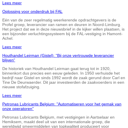
Lees meer
Oplossing voor onderdruk bij FAL
Eén van de zeer regelmatig weerkerende opdrachtgevers is de
Profel groep, leverancier van ramen en deuren in Noord-Limburg.
Het project dat we in deze nieuwsbrief in de kijker willen plaatsen, is
een bijzonder verluchtingssysteem bij de FAL-vestiging in Hamont-
Achel.
Lees meer
Houthandel Leirman (Gistel): “Bij onze vertrouwde leverancier
blijven“
De historiek van Houthandel Leirman gaat terug tot in 1920,
binnenkort dus precies een eeuw geleden. In 1950 verhuisde het
bedrijf naar Gistel en sinds 1992 wordt de zaak gerund door Carl en
Tine De Deurwaerder. Dit jaar investeerden de zaakvoerders in een
nieuwe stofafzuiging.
Lees meer
Petronas Lubricants Belgium: "Automatiseren voor het gemak van
onze operatoren"
Petronas Lubricants Belgium, met vestigingen in Aartselaar en
Hemiksem, maakt deel uit van een internationale groep, die
wereldwijd smeermiddelen van topkwaliteit produceert voor