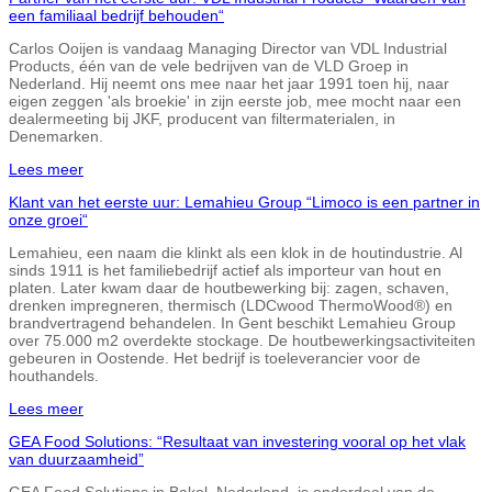
een familiaal bedrijf behouden“
Carlos Ooijen is vandaag Managing Director van VDL Industrial
Products, één van de vele bedrijven van de VLD Groep in
Nederland. Hij neemt ons mee naar het jaar 1991 toen hij, naar
eigen zeggen 'als broekie' in zijn eerste job, mee mocht naar een
dealermeeting bij JKF, producent van filtermaterialen, in
Denemarken.
Lees meer
Klant van het eerste uur: Lemahieu Group “Limoco is een partner in
onze groei“
Lemahieu, een naam die klinkt als een klok in de houtindustrie. Al
sinds 1911 is het familiebedrijf actief als importeur van hout en
platen. Later kwam daar de houtbewerking bij: zagen, schaven,
drenken impregneren, thermisch (LDCwood ThermoWood®) en
brandvertragend behandelen. In Gent beschikt Lemahieu Group
over 75.000 m2 overdekte stockage. De houtbewerkingsactiviteiten
gebeuren in Oostende. Het bedrijf is toeleverancier voor de
houthandels.
Lees meer
GEA Food Solutions: “Resultaat van investering vooral op het vlak
van duurzaamheid”
GEA Food Solutions in Bakel, Nederland, is onderdeel van de