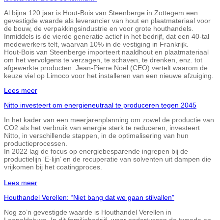
Al bijna 120 jaar is Hout-Bois van Steenberge in Zottegem een
gevestigde waarde als leverancier van hout en plaatmateriaal voor
de bouw, de verpakkingsindustrie en voor grote houthandels.
Inmiddels is de vierde generatie actief in het bedrijf, dat een 40-tal
medewerkers telt, waarvan 10% in de vestiging in Frankrijk.
Hout-Bois van Steenberge importeert naaldhout en plaatmateriaal
om het vervolgens te verzagen, te schaven, te drenken, enz. tot
afgewerkte producten. Jean-Pierre Noël (CEO) vertelt waarom de
keuze viel op Limoco voor het installeren van een nieuwe afzuiging.
Lees meer
Nitto investeert om energieneutraal te produceren tegen 2045
In het kader van een meerjarenplanning om zowel de productie van
CO2 als het verbruik van energie sterk te reduceren, investeert
Nitto, in verschillende stappen, in de optimalisering van hun
productieprocessen.
In 2022 lag de focus op energiebesparende ingrepen bij de
productielijn ‘E-lijn’ en de recuperatie van solventen uit dampen die
vrijkomen bij het coatingproces.
Lees meer
Houthandel Verellen: “Niet bang dat we gaan stilvallen”
Nog zo’n gevestigde waarde is Houthandel Verellen in
Leopoldsburg. In dit familiebedrijf, waar ondertussen de tweede en