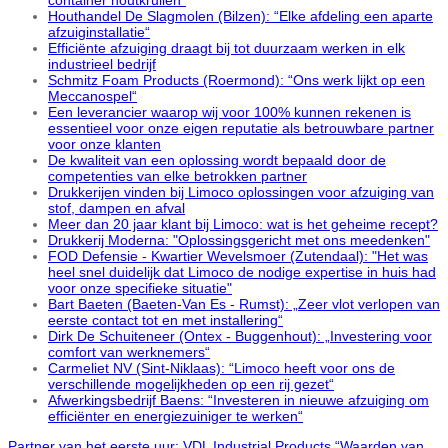
Houthandel De Slagmolen (Bilzen): “Elke afdeling een aparte
afzuiginstallatie“
Efficiënte afzuiging draagt bij tot duurzaam werken in elk
industrieel bedrijf
Schmitz Foam Products (Roermond): “Ons werk lijkt op een
Meccanospel“
Een leverancier waarop wij voor 100% kunnen rekenen is
essentieel voor onze eigen reputatie als betrouwbare partner
voor onze klanten
De kwaliteit van een oplossing wordt bepaald door de
competenties van elke betrokken partner
Drukkerijen vinden bij Limoco oplossingen voor afzuiging van
stof, dampen en afval
Meer dan 20 jaar klant bij Limoco: wat is het geheime recept?
Drukkerij Moderna: "Oplossingsgericht met ons meedenken"
FOD Defensie - Kwartier Wevelsmoer (Zutendaal): "Het was
heel snel duidelijk dat Limoco de nodige expertise in huis had
voor onze specifieke situatie"
Bart Baeten (Baeten-Van Es - Rumst): „Zeer vlot verlopen van
eerste contact tot en met installering“
Dirk De Schuiteneer (Ontex - Buggenhout): „Investering voor
comfort van werknemers“
Carmeliet NV (Sint-Niklaas): “Limoco heeft voor ons de
verschillende mogelijkheden op een rij gezet“
Afwerkingsbedrijf Baens: “Investeren in nieuwe afzuiging om
efficiënter en energiezuiniger te werken“
Partner van het eerste uur: VDL Industrial Products “Waarden van