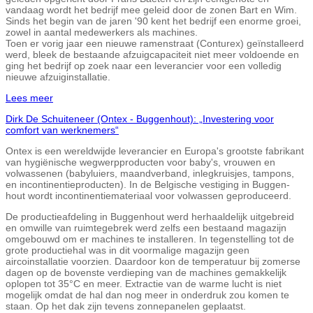
vandaag wordt het bedrijf mee geleid door de zonen Bart en Wim.
Sinds het begin van de jaren '90 kent het bedrijf een enorme groei,
zowel in aantal medewerkers als machines.
Toen er vorig jaar een nieuwe ramenstraat (Conturex) geïnstalleerd
werd, bleek de bestaande afzuigcapaciteit niet meer voldoende en
ging het bedrijf op zoek naar een leverancier voor een volledig
nieuwe afzuiginstallatie.
Lees meer
Dirk De Schuiteneer (Ontex - Buggenhout): „Investering voor
comfort van werknemers“
Ontex is een wereldwijde leverancier en Europa's grootste fabrikant
van hygiënische wegwerpproducten voor baby's, vrouwen en
volwassenen (babyluiers, maandverband, inlegkruisjes, tampons,
en incontinentieproducten). In de Belgische vestiging in Buggen-
hout wordt incontinentiemateriaal voor volwassen geproduceerd.
De productieafdeling in Buggenhout werd herhaaldelijk uitgebreid
en omwille van ruimtegebrek werd zelfs een bestaand magazijn
omgebouwd om er machines te installeren. In tegenstelling tot de
grote productiehal was in dit voormalige magazijn geen
aircoinstallatie voorzien. Daardoor kon de temperatuur bij zomerse
dagen op de bovenste verdieping van de machines gemakkelijk
oplopen tot 35°C en meer. Extractie van de warme lucht is niet
mogelijk omdat de hal dan nog meer in onderdruk zou komen te
staan. Op het dak zijn tevens zonnepanelen geplaatst.