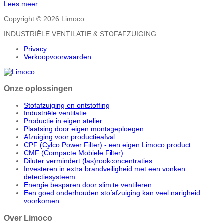
Lees meer
Copyright © 2026 Limoco
INDUSTRIËLE VENTILATIE & STOFAFZUIGING
Privacy
Verkoopvoorwaarden
Onze oplossingen
Stofafzuiging en ontstoffing
Industriële ventilatie
Productie in eigen atelier
Plaatsing door eigen montageploegen
Afzuiging voor productieafval
CPF (Cylco Power Filter) - een eigen Limoco product
CMF (Compacte Mobiele Filter)
Diluter vermindert (las)rookconcentraties
Investeren in extra brandveiligheid met een vonken
detectiesysteem
Energie besparen door slim te ventileren
Een goed onderhouden stofafzuiging kan veel narigheid
voorkomen
Over Limoco