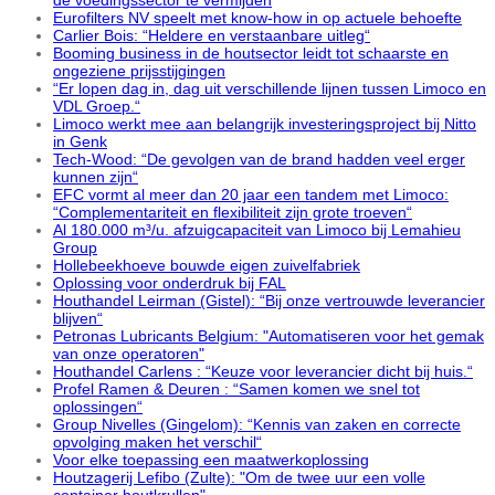
Eurofilters NV speelt met know-how in op actuele behoefte
Carlier Bois: “Heldere en verstaanbare uitleg“
Booming business in de houtsector leidt tot schaarste en
ongeziene prijsstijgingen
“Er lopen dag in, dag uit verschillende lijnen tussen Limoco en
VDL Groep.“
Limoco werkt mee aan belangrijk investeringsproject bij Nitto
in Genk
Tech-Wood: “De gevolgen van de brand hadden veel erger
kunnen zijn“
EFC vormt al meer dan 20 jaar een tandem met Limoco:
“Complementariteit en flexibiliteit zijn grote troeven“
Al 180.000 m³/u. afzuigcapaciteit van Limoco bij Lemahieu
Group
Hollebeekhoeve bouwde eigen zuivelfabriek
Oplossing voor onderdruk bij FAL
Houthandel Leirman (Gistel): “Bij onze vertrouwde leverancier
blijven“
Petronas Lubricants Belgium: "Automatiseren voor het gemak
van onze operatoren"
Houthandel Carlens : “Keuze voor leverancier dicht bij huis.“
Profel Ramen & Deuren : “Samen komen we snel tot
oplossingen“
Group Nivelles (Gingelom): “Kennis van zaken en correcte
opvolging maken het verschil“
Voor elke toepassing een maatwerkoplossing
Houtzagerij Lefibo (Zulte): "Om de twee uur een volle
container houtkrullen"