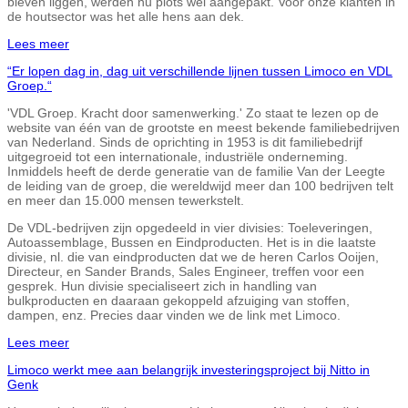
bleven liggen, werden nu plots wel aangepakt. Voor onze klanten in
de houtsector was het alle hens aan dek.
Lees meer
“Er lopen dag in, dag uit verschillende lijnen tussen Limoco en VDL
Groep.“
'VDL Groep. Kracht door samenwerking.' Zo staat te lezen op de
website van één van de grootste en meest bekende familiebedrijven
van Nederland. Sinds de oprichting in 1953 is dit familiebedrijf
uitgegroeid tot een internationale, industriële onderneming.
Inmiddels heeft de derde generatie van de familie Van der Leegte
de leiding van de groep, die wereldwijd meer dan 100 bedrijven telt
en meer dan 15.000 mensen tewerkstelt.
De VDL-bedrijven zijn opgedeeld in vier divisies: Toeleveringen,
Autoassemblage, Bussen en Eindproducten. Het is in die laatste
divisie, nl. die van eindproducten dat we de heren Carlos Ooijen,
Directeur, en Sander Brands, Sales Engineer, treffen voor een
gesprek. Hun divisie specialiseert zich in handling van
bulkproducten en daaraan gekoppeld afzuiging van stoffen,
dampen, enz. Precies daar vinden we de link met Limoco.
Lees meer
Limoco werkt mee aan belangrijk investeringsproject bij Nitto in
Genk