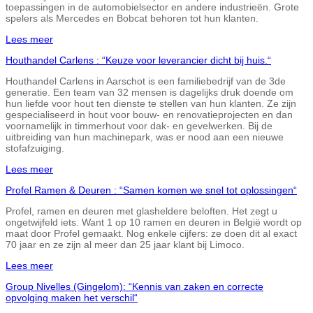
toepassingen in de automobielsector en andere industrieën. Grote
spelers als Mercedes en Bobcat behoren tot hun klanten.
Lees meer
Houthandel Carlens : “Keuze voor leverancier dicht bij huis.“
Houthandel Carlens in Aarschot is een familiebedrijf van de 3de
generatie. Een team van 32 mensen is dagelijks druk doende om
hun liefde voor hout ten dienste te stellen van hun klanten. Ze zijn
gespecialiseerd in hout voor bouw- en renovatieprojecten en dan
voornamelijk in timmerhout voor dak- en gevelwerken. Bij de
uitbreiding van hun machinepark, was er nood aan een nieuwe
stofafzuiging.
Lees meer
Profel Ramen & Deuren : “Samen komen we snel tot oplossingen“
Profel, ramen en deuren met glasheldere beloften. Het zegt u
ongetwijfeld iets. Want 1 op 10 ramen en deuren in België wordt op
maat door Profel gemaakt. Nog enkele cijfers: ze doen dit al exact
70 jaar en ze zijn al meer dan 25 jaar klant bij Limoco.
Lees meer
Group Nivelles (Gingelom): “Kennis van zaken en correcte
opvolging maken het verschil“