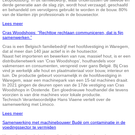
derde generatie aan de slag zijn, wordt hout verzaagd, geschaafd
en behandeld om vervolgens gebruikt te worden in de bouw. 80%
van de klanten zijn professionals in de bouwsector.
Lees meer
Cras Woodshops: “Rechttoe rechtaan communiceren, dat is fijn
samenwerken.”
Cras is een Belgisch familiebedrijf met hoofdvestiging in Waregem,
dat al meer dan 140 jaar actief is in de houtsector.
Naast het importeren en bewerken van ruw, massief hout, is er een
distributienetwerk van ‘Cras Woodshops’, houthandels voor
vakmensen en consumenten, verspreid over gans België. Bij Cras
vind je werkelijk alle hout en plaatmateriaal voor bouw, interieur en
tuin. De productie gebeurt voornamelijk in de hoofdvestiging in
Waregem, waar een machinepark van een 15-tal machines draait.
In 2021 gingen de deuren open van de 17de vestiging van Cras
Woodshops in Oostende. Een gloednieuwe houthandel die tevens
voorzien is van drie machines voor lokale productie.
Technisch Verantwoordelijke Hans Viaene vertelt over de
samenwerking met Limoco.
Lees meer
Samenwerking met machinebouwer Budé om contaminatie in de
voedingssector te vermijden