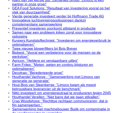
partner in onze groei“
GEA Food Solutions: “Resultaat van investering vooral op het
vlak van duurzaamheid”
Vierde generatie investeert verder bij Hoffmann Trade AG
Innovatieve luchtreinigingsoplossingen dankzij
complementaire samenwerking
Preventief investeren voorkomt stilstand in productie
Samen naar een probleem kijken zorgt voor innovatieve
oplossing
Kuypers Kunststoftechniek: “Investeren om energieverbruik te
optimaliseren”
Twee nieuwe blowerfilters bij Bois Brever
Biobest: “Vooral een verbetering voor de mensen op de
werkvloer“
Agricon: “Heldere en verstaanbare uitleg“
Farm Frites: “Meten, weten en continu bijsturen en
optimaliseren“
Decotrap: “Beredeneerde groei“
Houthandel Vanhove : “Samenwerking met Limoco van
generatie op generatie“
Hout-Bois van Steenberge: “Limoco kwam als meest
betrouwbare leverancier uit de benchmark”
Nitto investeert om energieneutraal te produceren tegen 2045
Houthandel Verellen: “Niet bang dat we gaan stilvallen”
Cras Woodshops: “Rechttoe rechtaan communiceren, dat is
fijn samenwerken.”
Samenwerking met machinebouwer Budé om contaminatie in
de voedingssector te vermijden