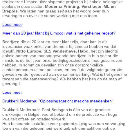
realiseerde Limoco uiteenlopende projecten bij enkele belangrijke
spelers in deze sector:
Moderna Printing, Verstraete IML en
Brepols
. We laten hen graag zelf aan het woord over hun
ervaringen en over de samenwerking met ons team.
Lees meer
Meer dan 20 jaar klant bij Limoco: wat is het geheime recept?
Bedrijven die al 20 jaar en meer klant zijn, daar kan je als
leverancier vaak enkel van dromen. Bij Limoco hebben we dat
'geluk'.
Nitto Europe, SES Vanderhave, Habo
, het zijn slechts
enkele namen van toonaangevende bedrijven in hun sector die
minstens de helft van onze bedrijfsgeschiedenis mee geschreven
hebben. In sommige gevallen zijn onze oorspronkelijke
contactpersonen al met pensioen en heeft de volgende generatie
gewoon verder gebouwd aan de samenwerking. Wat is het geheime
recept van die samenwerking? We hebben het hen op de man af
gevraagd.
Lees meer
Drukkerij Moderna: "Oplossingsgericht met ons meedenken"
Drukkerij Moderna in Paal-Beringen is één van de grootste
drukkerijen in België, vooral bekend om de productie van hoge
kwaliteit offset- en rotatiedrukwerk.
Hun bestaande installatie voor papierafzuiging was aan vervanging
toe en van die gelegenheid werd gebruik gemaakt om ook de