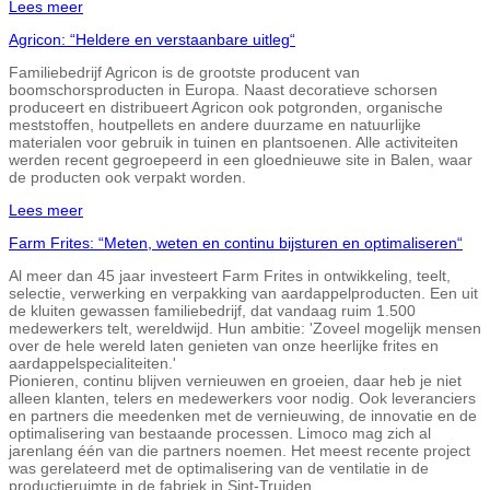
Lees meer
Agricon: “Heldere en verstaanbare uitleg“
Familiebedrijf Agricon is de grootste producent van
boomschorsproducten in Europa. Naast decoratieve schorsen
produceert en distribueert Agricon ook potgronden, organische
meststoffen, houtpellets en andere duurzame en natuurlijke
materialen voor gebruik in tuinen en plantsoenen. Alle activiteiten
werden recent gegroepeerd in een gloednieuwe site in Balen, waar
de producten ook verpakt worden.
Lees meer
Farm Frites: “Meten, weten en continu bijsturen en optimaliseren“
Al meer dan 45 jaar investeert Farm Frites in ontwikkeling, teelt,
selectie, verwerking en verpakking van aardappelproducten. Een uit
de kluiten gewassen familiebedrijf, dat vandaag ruim 1.500
medewerkers telt, wereldwijd. Hun ambitie: 'Zoveel mogelijk mensen
over de hele wereld laten genieten van onze heerlijke frites en
aardappelspecialiteiten.'
Pionieren, continu blijven vernieuwen en groeien, daar heb je niet
alleen klanten, telers en medewerkers voor nodig. Ook leveranciers
en partners die meedenken met de vernieuwing, de innovatie en de
optimalisering van bestaande processen. Limoco mag zich al
jarenlang één van die partners noemen. Het meest recente project
was gerelateerd met de optimalisering van de ventilatie in de
productieruimte in de fabriek in Sint-Truiden.