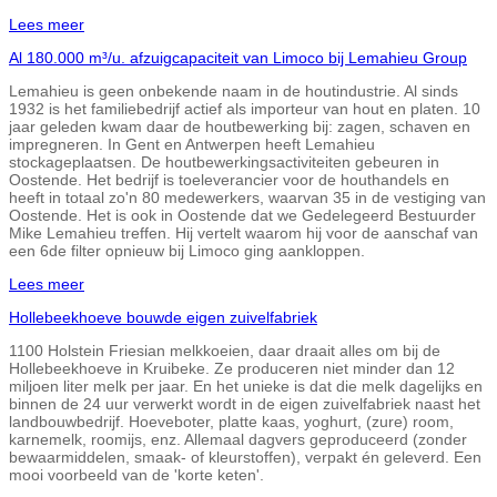
Lees meer
Al 180.000 m³/u. afzuigcapaciteit van Limoco bij Lemahieu Group
Lemahieu is geen onbekende naam in de houtindustrie. Al sinds
1932 is het familiebedrijf actief als importeur van hout en platen. 10
jaar geleden kwam daar de houtbewerking bij: zagen, schaven en
impregneren. In Gent en Antwerpen heeft Lemahieu
stockageplaatsen. De houtbewerkingsactiviteiten gebeuren in
Oostende. Het bedrijf is toeleverancier voor de houthandels en
heeft in totaal zo'n 80 medewerkers, waarvan 35 in de vestiging van
Oostende. Het is ook in Oostende dat we Gedelegeerd Bestuurder
Mike Lemahieu treffen. Hij vertelt waarom hij voor de aanschaf van
een 6de filter opnieuw bij Limoco ging aankloppen.
Lees meer
Hollebeekhoeve bouwde eigen zuivelfabriek
1100 Holstein Friesian melkkoeien, daar draait alles om bij de
Hollebeekhoeve in Kruibeke. Ze produceren niet minder dan 12
miljoen liter melk per jaar. En het unieke is dat die melk dagelijks en
binnen de 24 uur verwerkt wordt in de eigen zuivelfabriek naast het
landbouwbedrijf. Hoeveboter, platte kaas, yoghurt, (zure) room,
karnemelk, roomijs, enz. Allemaal dagvers geproduceerd (zonder
bewaarmiddelen, smaak- of kleurstoffen), verpakt én geleverd. Een
mooi voorbeeld van de 'korte keten'.