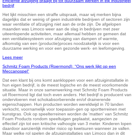
Efficiënte afzuiging draagt bij tot duurzaam werken in elk industrieel
bedrijf
Het lijkt misschien een straffe uitspraak, maar wij merken bijna
dagelijks dat er weinig of geen industriële bedrijven of sectoren zijn
waar ventilatie of afzuiging niet aan de orde zijn. De afgelopen
maanden was Limoco weer aan de slag in bedrijven met zeer
uiteenlopende activiteiten, maar allemaal hebben ze gemeen dat
een ventilatiesysteem voor afzuiging van dampen of warmte,
afkomstig van een (productie)proces noodzakelijk is voor een
duurzame werking en voor een gezonde werk- en leefomgeving.
Lees meer
Schmitz Foam Products (Roermond): “Ons werk lijkt op een
Meccanospel“
Dat een klant bij ons komt aankloppen voor een afzuiginstallatie in
hun eigen bedrijf, is de meest logische en de meest voorkomende
situatie. Maar in onze samenwerking met Schmitz Foam Products
uit Roermond ligt dat toch even anders. Het bedrijf is producent van
ondervloeren met schokabsorberende en/of drainerende
eigenschappen. Hun producten worden wereldwijd in 70 landen
verkocht, voornamelijk voor toepassin-gen op sportterreinen met
kunstgras. Ook op speelterreinen worden de 'matten' van Schmitz
Foam Products rondom speeltuigen geplaatst, aangezien ze
effectief zijn tot een kritische valhoogte van 3 meter. Kinderen lopen
daardoor aanzienlijk minder risico op kwetsuren wanneer ze vallen.
Maar welke rol spelen de afzuiginstallaties van Limoco dan in dit