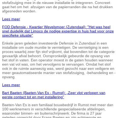
stofafzuiging mee in de nieuwe installatie te integreren. Concreet
gaat het om het afzuigen van de papierranden die na het drukken
afgesneden worden.
Lees meer
FOD Defensie - Kwartier Wevelsmoer (Zutendaal): "Het was heel
snel duidelijk dat Limoco de nodige expertise in huis had voor onze
specifieke situatie"
Enkele jaren geleden investeerde Defensie in Zutendaal in een
installatie om oude munitie te vernietigen. De vernietiging is een
proces waarbij zeer fijn stof vrijkomt, dat bovendien tot de categorie
gevaarlijk afval behoort. Oorspronkelijk gebeurde de opvang van
het stof in vaten. Een operator moest in de gaten houden wanneer
een vat vol was, om het vervolgens te vervangen. Omdat het stof
ook in de ruimte aanwezig was, werd gezocht naar een veiligere en
meer geautomatiseerde manier van stofafzuiging, -behandeling en -
opvang.
Lees meer
Bart Baeten (Baeten-Van Es - Rumst): „Zeer vlot verlopen van
eerste contact tot en met installering“
Baeten-Van Es is een familiaal bouwbedrijf in Rumst met meer dan
100 werknemers in verschillende gespecialiseerde afdelingen,
waaronder binnen- en buitenschrijnwerk. De firma is 27 jaar
geleden opgericht door Frans Baeten en zijn echtgenote en