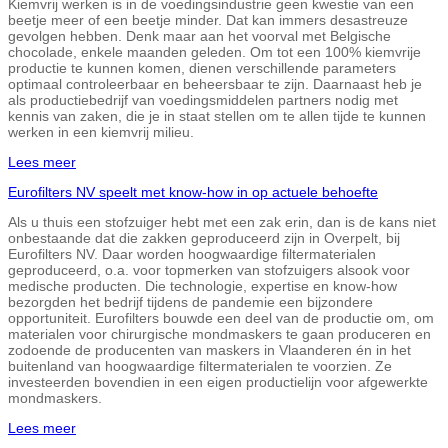
Kiemvrij werken is in de voedingsindustrie geen kwestie van een
beetje meer of een beetje minder. Dat kan immers desastreuze
gevolgen hebben. Denk maar aan het voorval met Belgische
chocolade, enkele maanden geleden. Om tot een 100% kiemvrije
productie te kunnen komen, dienen verschillende parameters
optimaal controleerbaar en beheersbaar te zijn. Daarnaast heb je
als productiebedrijf van voedingsmiddelen partners nodig met
kennis van zaken, die je in staat stellen om te allen tijde te kunnen
werken in een kiemvrij milieu.
Lees meer
Eurofilters NV speelt met know-how in op actuele behoefte
Als u thuis een stofzuiger hebt met een zak erin, dan is de kans niet
onbestaande dat die zakken geproduceerd zijn in Overpelt, bij
Eurofilters NV. Daar worden hoogwaardige filtermaterialen
geproduceerd, o.a. voor topmerken van stofzuigers alsook voor
medische producten. Die technologie, expertise en know-how
bezorgden het bedrijf tijdens de pandemie een bijzondere
opportuniteit. Eurofilters bouwde een deel van de productie om, om
materialen voor chirurgische mondmaskers te gaan produceren en
zodoende de producenten van maskers in Vlaanderen én in het
buitenland van hoogwaardige filtermaterialen te voorzien. Ze
investeerden bovendien in een eigen productielijn voor afgewerkte
mondmaskers.
Lees meer