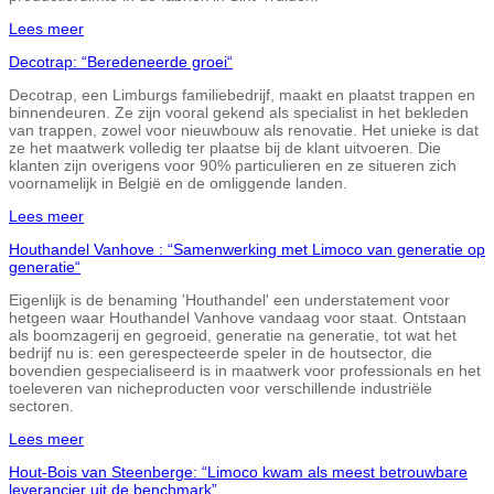
Lees meer
Decotrap: “Beredeneerde groei“
Decotrap, een Limburgs familiebedrijf, maakt en plaatst trappen en
binnendeuren. Ze zijn vooral gekend als specialist in het bekleden
van trappen, zowel voor nieuwbouw als renovatie. Het unieke is dat
ze het maatwerk volledig ter plaatse bij de klant uitvoeren. Die
klanten zijn overigens voor 90% particulieren en ze situeren zich
voornamelijk in België en de omliggende landen.
Lees meer
Houthandel Vanhove : “Samenwerking met Limoco van generatie op
generatie“
Eigenlijk is de benaming 'Houthandel' een understatement voor
hetgeen waar Houthandel Vanhove vandaag voor staat. Ontstaan
als boomzagerij en gegroeid, generatie na generatie, tot wat het
bedrijf nu is: een gerespecteerde speler in de houtsector, die
bovendien gespecialiseerd is in maatwerk voor professionals en het
toeleveren van nicheproducten voor verschillende industriële
sectoren.
Lees meer
Hout-Bois van Steenberge: “Limoco kwam als meest betrouwbare
leverancier uit de benchmark”