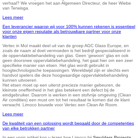
verhaal? We vroegen het aan Algemeen Directeur, de heer Wiebe
van Terwisga.
Lees meer
Een leverancier waarop wij voor 100% kunnen rekenen is essentieel
voor onze eigen reputatie als betrouwbare partner voor onze
klanten
Vertec in Mol maakt deel uit van de groep AGC Glass Europe, en
zoals de naam al doet vermoeden is het bedrijf gespecialiseerd in
de oppervlaktebehandeling van glas. Geen 'gewoon' glas en ook
geen doorsnee oppervlaktebehandeling, het gaat hier om een zeer
specifieke manier van etsen. Het glas wordt gebruikt in
hoogtechnologische toepassingen. Wereldwijd zijn er slechts een
handvol spelers die deze hoogwaardige oppervlaktebehandeling
kunnen uitvoeren.
Het etsen moet op een uiterst precieze manier gebeuren, de
kleinste oneffenheid in het glas betekent een defect bij de
eindgebruiker. Daarom is werken in een stofvrije omgeving (Clean
Air condities) een must om tot het resultaat te komen dat de klant
verwacht. Limoco bouwde voor Vertec een Clean Air Room.
Lees meer
De kwaliteit van een oplossing wordt bepaald door de competenties
van elke betrokken partner
In een vorig artikel kon u lezen hoe Limoco bij
Smulders Projects