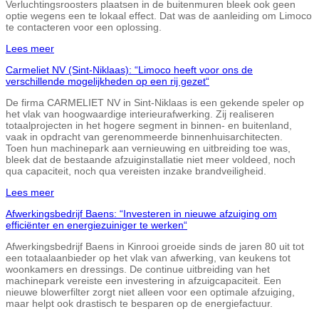
Verluchtingsroosters plaatsen in de buitenmuren bleek ook geen
optie wegens een te lokaal effect. Dat was de aanleiding om Limoco
te contacteren voor een oplossing.
Lees meer
Carmeliet NV (Sint-Niklaas): “Limoco heeft voor ons de
verschillende mogelijkheden op een rij gezet“
De firma CARMELIET NV in Sint-Niklaas is een gekende speler op
het vlak van hoogwaardige interieurafwerking. Zij realiseren
totaalprojecten in het hogere segment in binnen- en buitenland,
vaak in opdracht van gerenommeerde binnenhuisarchitecten.
Toen hun machinepark aan vernieuwing en uitbreiding toe was,
bleek dat de bestaande afzuiginstallatie niet meer voldeed, noch
qua capaciteit, noch qua vereisten inzake brandveiligheid.
Lees meer
Afwerkingsbedrijf Baens: “Investeren in nieuwe afzuiging om
efficiënter en energiezuiniger te werken“
Afwerkingsbedrijf Baens in Kinrooi groeide sinds de jaren 80 uit tot
een totaalaanbieder op het vlak van afwerking, van keukens tot
woonkamers en dressings. De continue uitbreiding van het
machinepark vereiste een investering in afzuigcapaciteit. Een
nieuwe blowerfilter zorgt niet alleen voor een optimale afzuiging,
maar helpt ook drastisch te besparen op de energiefactuur.