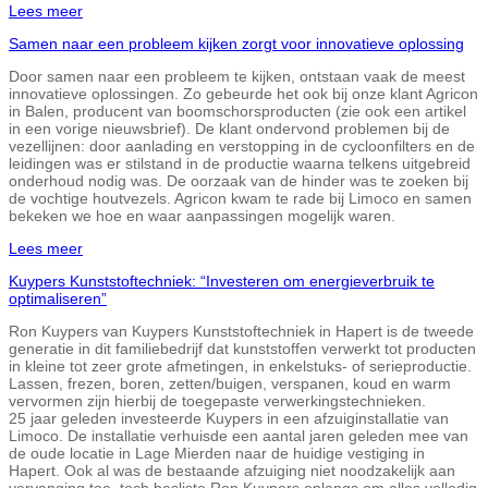
Lees meer
Samen naar een probleem kijken zorgt voor innovatieve oplossing
Door samen naar een probleem te kijken, ontstaan vaak de meest
innovatieve oplossingen. Zo gebeurde het ook bij onze klant Agricon
in Balen, producent van boomschorsproducten (zie ook een artikel
in een vorige nieuwsbrief). De klant ondervond problemen bij de
vezellijnen: door aanlading en verstopping in de cycloonfilters en de
leidingen was er stilstand in de productie waarna telkens uitgebreid
onderhoud nodig was. De oorzaak van de hinder was te zoeken bij
de vochtige houtvezels. Agricon kwam te rade bij Limoco en samen
bekeken we hoe en waar aanpassingen mogelijk waren.
Lees meer
Kuypers Kunststoftechniek: “Investeren om energieverbruik te
optimaliseren”
Ron Kuypers van Kuypers Kunststoftechniek in Hapert is de tweede
generatie in dit familiebedrijf dat kunststoffen verwerkt tot producten
in kleine tot zeer grote afmetingen, in enkelstuks- of serieproductie.
Lassen, frezen, boren, zetten/buigen, verspanen, koud en warm
vervormen zijn hierbij de toegepaste verwerkingstechnieken.
25 jaar geleden investeerde Kuypers in een afzuiginstallatie van
Limoco. De installatie verhuisde een aantal jaren geleden mee van
de oude locatie in Lage Mierden naar de huidige vestiging in
Hapert. Ook al was de bestaande afzuiging niet noodzakelijk aan
vervanging toe, toch besliste Ron Kuypers onlangs om alles volledig