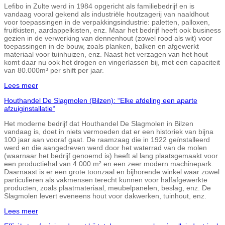
Lefibo in Zulte werd in 1984 opgericht als familiebedrijf en is
vandaag vooral gekend als industriële houtzagerij van naaldhout
voor toepassingen in de verpakkingsindustrie: paletten, palloxen,
fruitkisten, aardappelkisten, enz. Maar het bedrijf heeft ook business
gezien in de verwerking van dennenhout (zowel rood als wit) voor
toepassingen in de bouw, zoals planken, balken en afgewerkt
materiaal voor tuinhuizen, enz. Naast het verzagen van het hout
komt daar nu ook het drogen en vingerlassen bij, met een capaciteit
van 80.000m³ per shift per jaar.
Lees meer
Houthandel De Slagmolen (Bilzen): “Elke afdeling een aparte
afzuiginstallatie“
Het moderne bedrijf dat Houthandel De Slagmolen in Bilzen
vandaag is, doet in niets vermoeden dat er een historiek van bijna
100 jaar aan vooraf gaat. De raamzaag die in 1922 geïnstalleerd
werd en die aangedreven werd door het waterrad van de molen
(waarnaar het bedrijf genoemd is) heeft al lang plaatsgemaakt voor
een productiehal van 4.000 m² en een zeer modern machinepark.
Daarnaast is er een grote toonzaal en bijhorende winkel waar zowel
particulieren als vakmensen terecht kunnen voor halfafgewerkte
producten, zoals plaatmateriaal, meubelpanelen, beslag, enz. De
Slagmolen levert eveneens hout voor dakwerken, tuinhout, enz.
Lees meer