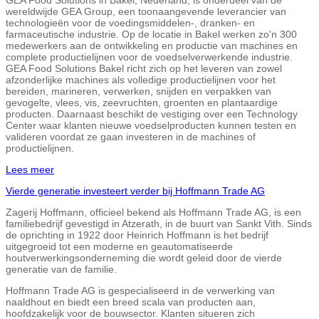
wereldwijde GEA Group, een toonaangevende leverancier van
technologieën voor de voedingsmiddelen-, dranken- en
farmaceutische industrie. Op de locatie in Bakel werken zo'n 300
medewerkers aan de ontwikkeling en productie van machines en
complete productielijnen voor de voedselverwerkende industrie.
GEA Food Solutions Bakel richt zich op het leveren van zowel
afzonderlijke machines als volledige productielijnen voor het
bereiden, marineren, verwerken, snijden en verpakken van
gevogelte, vlees, vis, zeevruchten, groenten en plantaardige
producten. Daarnaast beschikt de vestiging over een Technology
Center waar klanten nieuwe voedselproducten kunnen testen en
valideren voordat ze gaan investeren in de machines of
productielijnen.
Lees meer
Vierde generatie investeert verder bij Hoffmann Trade AG
Zagerij Hoffmann, officieel bekend als Hoffmann Trade AG, is een
familiebedrijf gevestigd in Atzerath, in de buurt van Sankt Vith. Sinds
de oprichting in 1922 door Heinrich Hoffmann is het bedrijf
uitgegroeid tot een moderne en geautomatiseerde
houtverwerkingsonderneming die wordt geleid door de vierde
generatie van de familie.
Hoffmann Trade AG is gespecialiseerd in de verwerking van
naaldhout en biedt een breed scala van producten aan,
hoofdzakelijk voor de bouwsector. Klanten situeren zich