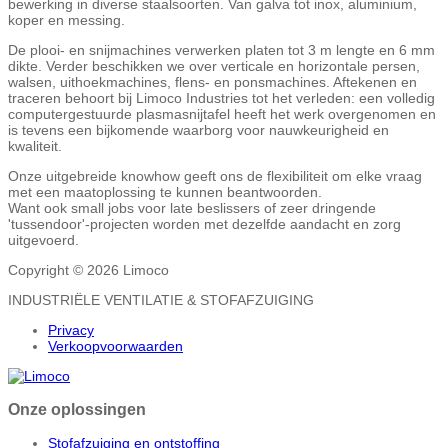
bewerking in diverse staalsoorten. Van galva tot inox, aluminium,
koper en messing.
De plooi- en snijmachines verwerken platen tot 3 m lengte en 6 mm
dikte. Verder beschikken we over verticale en horizontale persen,
walsen, uithoekmachines, flens- en ponsmachines. Aftekenen en
traceren behoort bij Limoco Industries tot het verleden: een volledig
computergestuurde plasmasnijtafel heeft het werk overgenomen en
is tevens een bijkomende waarborg voor nauwkeurigheid en
kwaliteit.
Onze uitgebreide knowhow geeft ons de flexibiliteit om elke vraag
met een maatoplossing te kunnen beantwoorden.
Want ook small jobs voor late beslissers of zeer dringende
'tussendoor'-projecten worden met dezelfde aandacht en zorg
uitgevoerd.
Copyright © 2026 Limoco
INDUSTRIËLE VENTILATIE & STOFAFZUIGING
Privacy
Verkoopvoorwaarden
Onze oplossingen
Stofafzuiging en ontstoffing