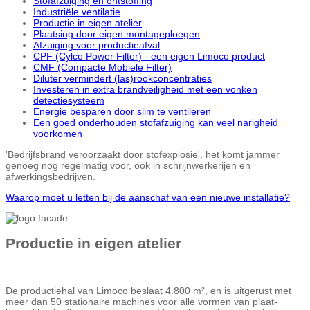
Stofafzuiging en ontstoffing
Industriële ventilatie
Productie in eigen atelier
Plaatsing door eigen montageploegen
Afzuiging voor productieafval
CPF (Cylco Power Filter) - een eigen Limoco product
CMF (Compacte Mobiele Filter)
Diluter vermindert (las)rookconcentraties
Investeren in extra brandveiligheid met een vonken
detectiesysteem
Energie besparen door slim te ventileren
Een goed onderhouden stofafzuiging kan veel narigheid
voorkomen
'Bedrijfsbrand veroorzaakt door stofexplosie', het komt jammer
genoeg nog regelmatig voor, ook in schrijnwerkerijen en
afwerkingsbedrijven.
Waarop moet u letten bij de aanschaf van een nieuwe installatie?
Productie in eigen atelier
De productiehal van Limoco beslaat 4.800 m², en is uitgerust met
meer dan 50 stationaire machines voor alle vormen van plaat-