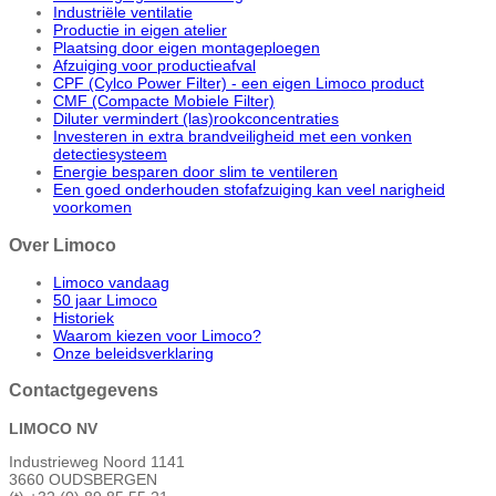
Industriële ventilatie
Productie in eigen atelier
Plaatsing door eigen montageploegen
Afzuiging voor productieafval
CPF (Cylco Power Filter) - een eigen Limoco product
CMF (Compacte Mobiele Filter)
Diluter vermindert (las)rookconcentraties
Investeren in extra brandveiligheid met een vonken
detectiesysteem
Energie besparen door slim te ventileren
Een goed onderhouden stofafzuiging kan veel narigheid
voorkomen
Over Limoco
Limoco vandaag
50 jaar Limoco
Historiek
Waarom kiezen voor Limoco?
Onze beleidsverklaring
Contactgegevens
LIMOCO NV
Industrieweg Noord 1141
3660 OUDSBERGEN